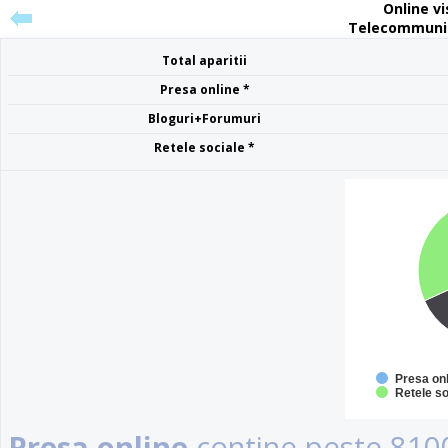
Online vis
Telecommunic
Total aparitii
Presa online *
Bloguri+Forumuri
Retele sociale *
Presa on
Retele so
Presa online
contine peste 8100