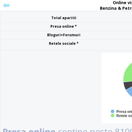
Online vis
Benzina & Petr
Total aparitii
Presa online *
Bloguri+Forumuri
Retele sociale *
Presa on
Retele so
Presa online
contine peste 8100