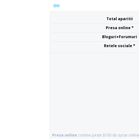
Total aparitii
Presa online *
Bloguri+Forumuri
Retele sociale *
Presa online
contine peste 8100 de surse online 