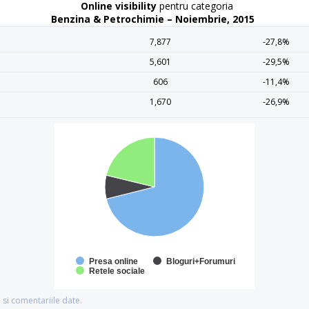
Online visibility
pentru categoria
Benzina & Petrochimie – Noiembrie, 2015
7,877
-27,8%
5,601
-29,5%
606
-11,4%
1,670
-26,9%
Presa online
Bloguri+Forumuri
Retele sociale
si comentariile date.