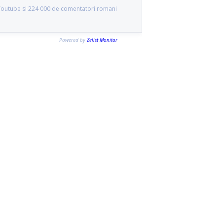
 Youtube si 224 000 de comentatori romani
Powered by
Zelist Monitor