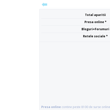
Total aparitii
Presa online *
Bloguri+Forumuri
Retele sociale *
Presa online
contine peste 8100 de surse online 