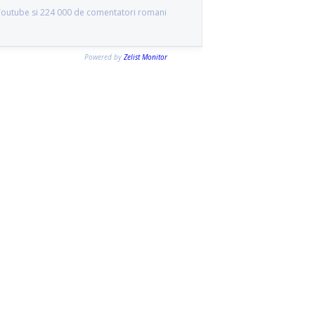
 Youtube si 224 000 de comentatori romani
Powered by
Zelist Monitor