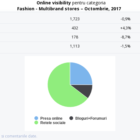
Online visibility
pentru categoria
Fashion - Multibrand stores – Octombrie, 2017
1,723
-0,9%
432
+4,3%
178
-8,7%
1,113
-1,5%
Presa online
Bloguri+Forumuri
Retele sociale
si comentariile date.