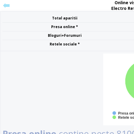
Online vis
Electro Re
Total aparitii
Presa online *
Bloguri+Forumuri
Retele sociale *
Presa on
Retele so
Presa online
contine peste 8100