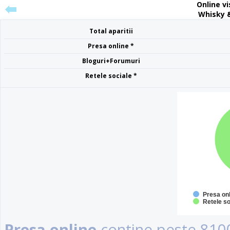
Online vis
Whisky &
Total aparitii
Presa online *
Bloguri+Forumuri
Retele sociale *
Presa on
Retele so
Presa online
contine peste 8100