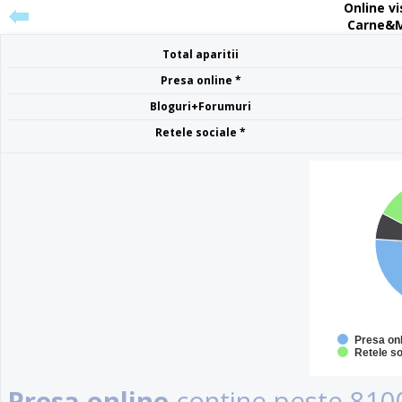
Online vis
Carne&Me
Total aparitii
Presa online *
Bloguri+Forumuri
Retele sociale *
Presa on
Retele so
Presa online
contine peste 8100