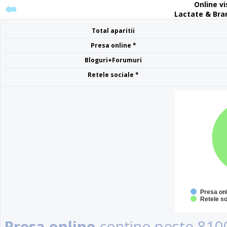
Online vis
Lactate & Bra
Total aparitii
Presa online *
Bloguri+Forumuri
Retele sociale *
Presa on
Retele so
Presa online
contine peste 8100