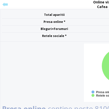
Online vis
Cafea 
Total aparitii
Presa online *
Bloguri+Forumuri
Retele sociale *
Presa on
Retele so
Presa online
contine peste 8100