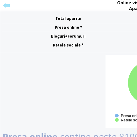
Online vis
Apa
Total aparitii
Presa online *
Bloguri+Forumuri
Retele sociale *
Presa on
Retele so
Presa online
contine peste 8100