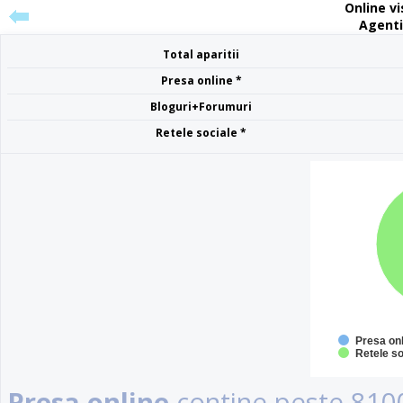
Online vis
Agentii
Total aparitii
Presa online *
Bloguri+Forumuri
Retele sociale *
Presa on
Retele so
Presa online
contine peste 8100