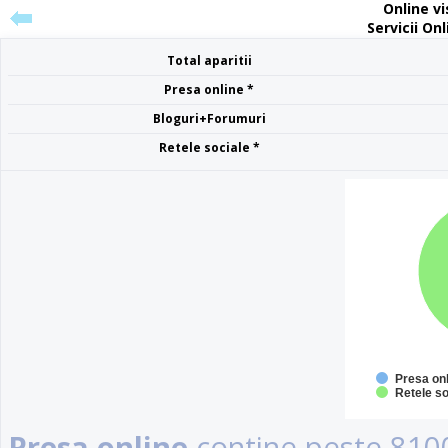
Online vis
Servicii On
Total aparitii
Presa online *
Bloguri+Forumuri
Retele sociale *
Presa on
Retele so
Presa online
contine peste 8100