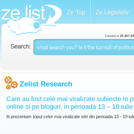
Ze Top
Ze Legislativ
Cautam in
25,407,8
Search:
Zelist Research
Care au fost cele mai viralizate subiecte in 
online si pe bloguri, in perioada 13 – 19 iuli
Iti prezentam topul celor mai viralizate stiri din perioada 13 - 19 iu