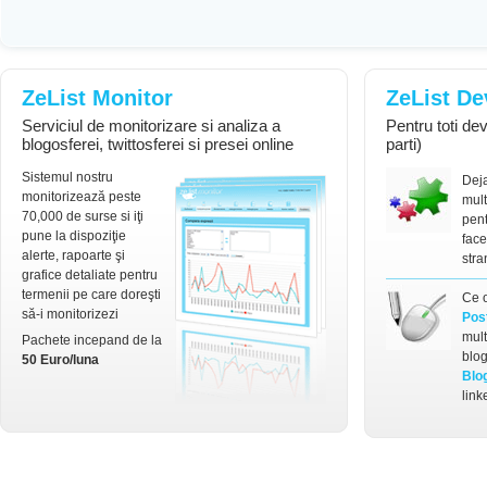
ZeList Monitor
ZeList De
Serviciul de monitorizare si analiza a
Pentru toti deve
blogosferei, twittosferei si presei online
parti)
Sistemul nostru
Dej
monitorizează peste
mult
70,000 de surse si iţi
pent
pune la dispoziţie
face
alerte, rapoarte şi
stra
grafice detaliate pentru
termenii pe care doreşti
Ce 
să-i monitorizezi
Pos
mult
Pachete incepand de la
blog
50 Euro/luna
Blo
link