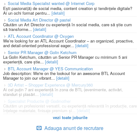
Social Media Specialist wanted @ Internet Corp
Ești pasionat(ă) de social media, content creation și tendințele digitale?
Ai un ochi format pentru...
[detalii]
Social Media Art Director @ pastel
Căutăm un Art Director cu experiență în social media, care să știe cum
să transforme...
[detalii]
ATL Account Coordinator @ Oxygen
We’re looking for an ATL Account Coordinator – an organized, proactive,
and detail-oriented professional eager...
[detalii]
Senior PR Manager @ Golin Ketchum
La Golin Ketchum, căutăm un Senior PR Manager cu minimum 5 ani
experiență, care știe...
[detalii]
BTL Account Manager @ YES Communication
Job description: We're on the lookout for an awesome BTL Account
Manager to join our vibrant...
[detalii]
3D Artist – Shopper Experience @ Mercury360
Ai cel puțin 7 ani experiență în zona de BTL (evenimente, activări,
standuri și plasări...
[detalii]
Specialist Productie @ Godmother
Căutăm un profesionist versatil, cu experiență relevantă în producție, care
înțelege materiale, finisaje premium și...
[detalii]
vezi toate joburile
Adauga anunt de recrutare