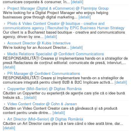
comunicare corporate & consumer, în...
[detalii]
Project Manager (Digital & eCommerce) @ Flaminjoy Group
We're looking for a Digital Project Manager who enjoys helping
businesses grow through digital marketing...
[detalii]
Photo & Video Content Creator @ boutique - creative and
communications agency | Recruited by EPIC Business Human Strategy
Our client is a Bucharest based boutique - creative and communications
agency, driven by one...
[detalii]
Account Director @ Kubis Interactive
We’re looking for an Account Director...
[detalii]
Media Relations Specialist @ Confident Communications
RESPONSABILITĂȚI Crearea și implementarea hands-on a strategiilor de
presă Redactarea de conținut editorial: comunicate de presă, interviuri,...
[detalii]
PR Manager @ Confident Communications
RESPONSABILITĂȚI Creare și implementare hands-on a strategiilor de
comunicare integrată pentru clienți B2B & B2C Implicare activă...
[detalii]
Copywriter (Mid–Senior) @ Digitas România
Căutăm un Copywriter cu experiență de agenție care știe că o idee bună
trebuie să...
[detalii]
Video Content Creator @ Cohn & Jansen
Căutăm un Video Content Creator care să gândească și să producă
content pentru unele dintre...
[detalii]
Art Director (Mid–Senior) @ Digitas România
Căutăm un Art Director care știe că e tare când o idee arată bine, dar...
[detalii]