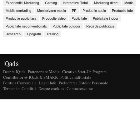
Experiential Marketing
Gaming
Interactive Retail
Marketing direct
Media
Mobile marketing
Monitorizare media
PR
Productie audio
Productie foto
Productie publicitara
Productie video
Publicitate
Publicitate indoor
Publicitate neconventionala
Publicitate outdoor
Regii de publicitate
Research
Tipografii
Training
IQads
Despre IQads
Parteneriate Media
Creative Start-Up Program
Contributor @ IQads & SMARK
Politica Editoriala
Politica Comerciala
Legal Info
Prelucrarea Datelor Personale
Termeni si Conditii
Despre cookies
Contacteaza-ne