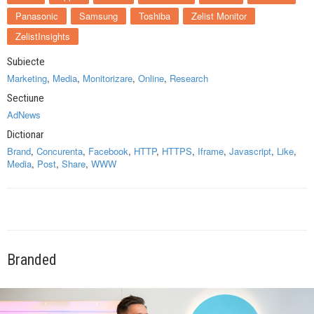
Panasonic
Samsung
Toshiba
Zelist Monitor
ZelistInsights
Subiecte
Marketing
,
Media
,
Monitorizare
,
Online
,
Research
Sectiune
AdNews
Dictionar
Brand
,
Concurenta
,
Facebook
,
HTTP
,
HTTPS
,
Iframe
,
Javascript
,
Like
,
Media
,
Post
,
Share
,
WWW
Branded