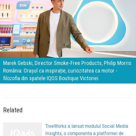
Marek Gebski, Director Smoke-Free Products, Philip Morris
România: Orașul ca inspirație, curiozitatea ca motor -
filozofia din spatele IQOS Boutique Victoriei
Related
TreeWorks a lansat modulul Social Media
Insights, o componenta a platformei de