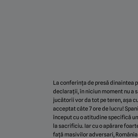
La conferința de presă dinaintea pa
declarații, în niciun moment nu a s
jucătorii vor da tot pe teren, așa
acceptat câte 7 ore de lucru! Spanio
început cu o atitudine specifică un
la sacrificiu. Iar cu o apărare foart
față masivilor adversari, România 