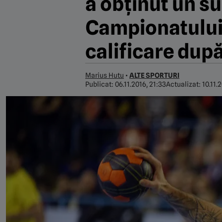
a obținut un su
Campionatului 
calificare după
Marius Hutu
•
ALTE SPORTURI
Publicat:
06.11.2016, 21:33
Actualizat:
10.11.