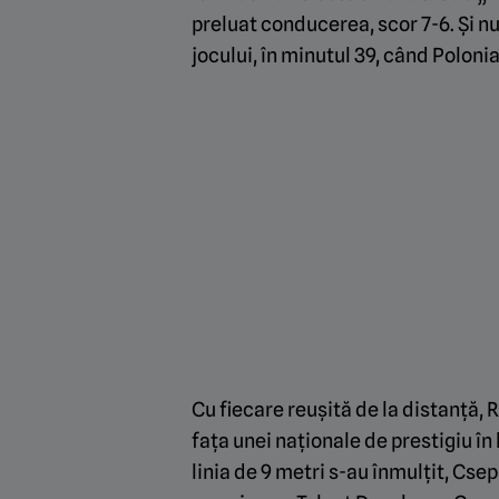
preluat conducerea, scor 7-6. Și n
jocului, în minutul 39, când Polonia
Cu fiecare reușită de la distanță,
fața unei naționale de prestigiu în
linia de 9 metri s-au înmulțit, Csep