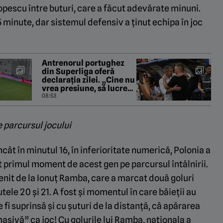
Popescu între buturi, care a făcut adevărate minuni.
 minute, dar sistemul defensiv a ținut echipa în joc
Antrenorul portughez
din Superliga oferă
declarația zilei. „Cine nu
vrea presiune, să lucreze
la supermarket!”
08:53
 parcursul jocului
cât în minutul 16, în inferioritate numerică, Polonia a
st primul moment de acest gen pe parcursul întâlnirii.
enit de la Ionuț Ramba, care a marcat două goluri
tele 20 și 21. A fost și momentul în care băieții au
fi suprinsă și cu șuturi de la distanță, câ apărarea
asivă” ca joc! Cu golurile lui Ramba, naționala a