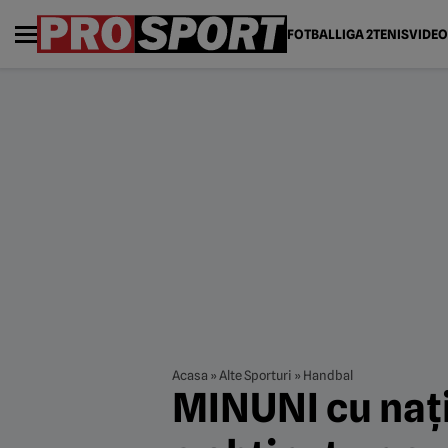
FOTBAL
LIGA 2
TENIS
VIDEO
Acasa
»
Alte Sporturi
»
Handbal
MINUNI cu naț